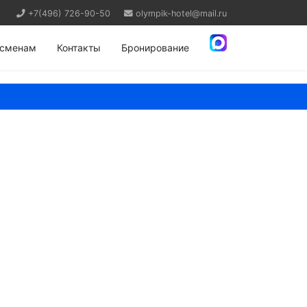
+7(496) 726-90-50
olympik-hotel@mail.ru
тсменам
Контакты
Бронирование